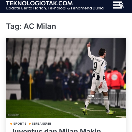
TEKNOLOGIOTAK.COM
Skip
Update Berita Harian, Teknologi & Fenomena Dunia
to
content
Tag:
AC Milan
SPORTS
SERBA SERBI
Juventus dan Milan Makin