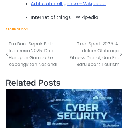
Artificial intelligence – Wikipedia
Internet of things – Wikipedia
TECHNOLOGY
Era Baru Sepak Bola
Tren Sport 2025: AI
Post
Indonesia 2025: Dari
dalam Olahraga,
navigation
Harapan Garuda ke
Fitness Digital, dan Era
Kebangkitan Nasional
Baru Sport Tourism
Related Posts