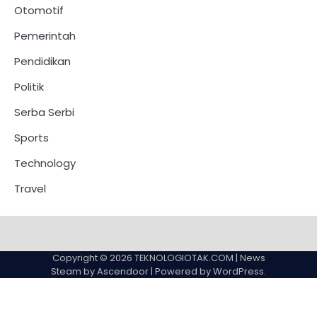
Otomotif
Pemerintah
Pendidikan
Politik
Serba Serbi
Sports
Technology
Travel
Copyright © 2026
TEKNOLOGIOTAK.COM
| News
Steam by
Ascendoor
| Powered by
WordPress
.