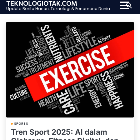
TEKNOLOGIOTAK.COM
Skip
Update Berita Harian, Teknologi & Fenomena Dunia
to
content
SPORTS
Tren Sport 2025: AI dalam