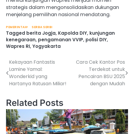
menilai kunjungan Wapres menjadi momen
strategis dalam mengonsolidasikan dukungan
menjelang pemilihan nasional mendatang.
PEMERINTAH
SERBA SERBI
Tagged
berita Jogja
,
Kapolda DIY
,
kunjungan
kenegaraan
,
pengamanan VVIP
,
polisi DIY
,
Wapres RI
,
Yogyakarta
Kekayaan Fantastis
Cara Cek Kantor Pos
Post
Lamine Yamal:
Terdekat untuk
navigation
Wonderkid yang
Pencairan BSU 2025
Hartanya Ratusan Miliar!
dengan Mudah
Related Posts