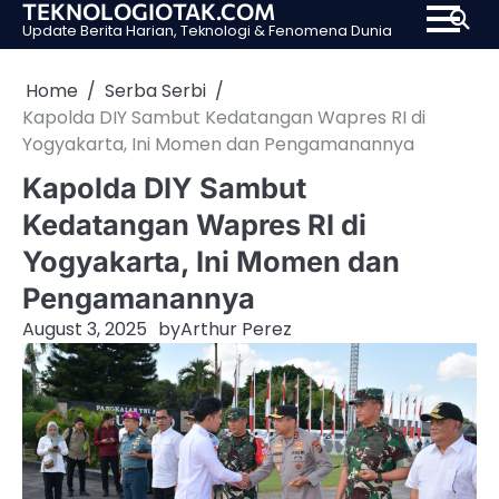
TEKNOLOGIOTAK.COM
Skip
Update Berita Harian, Teknologi & Fenomena Dunia
to
content
Home
Serba Serbi
Kapolda DIY Sambut Kedatangan Wapres RI di
Yogyakarta, Ini Momen dan Pengamanannya
Kapolda DIY Sambut
Kedatangan Wapres RI di
Yogyakarta, Ini Momen dan
Pengamanannya
August 3, 2025
by
Arthur Perez