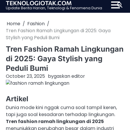
TEKNOLOGIOTAK.COM
Skip
Update Berita Harian, Teknologi & Fenomena Dunia
to
content
Home
Fashion
Tren Fashion Ramah Lingkungan di 2025: Gaya
Stylish yang Peduli Bumi
Tren Fashion Ramah Lingkungan
di 2025: Gaya Stylish yang
Peduli Bumi
October 23, 2025
by
gaskan editor
Artikel
Dunia mode kini nggak cuma soal tampil keren,
tapi juga soal kesadaran terhadap lingkungan.
Tren fashion ramah lingkungan di 2025
menunjukkan perubahan besar dalam industri