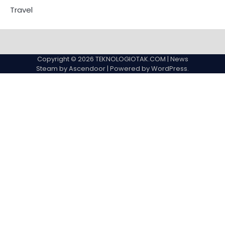
Travel
Copyright © 2026
TEKNOLOGIOTAK.COM
| News
Steam by
Ascendoor
| Powered by
WordPress
.