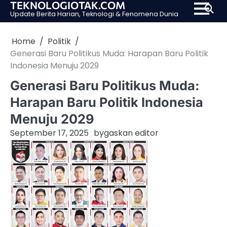
TEKNOLOGIOTAK.COM
Skip
Update Berita Harian, Teknologi & Fenomena Dunia
to
content
Home
Politik
Generasi Baru Politikus Muda: Harapan Baru Politik
Indonesia Menuju 2029
Generasi Baru Politikus Muda:
Harapan Baru Politik Indonesia
Menuju 2029
September 17, 2025
by
gaskan editor