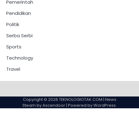
Pemerintah
Pendidikan
Politik
Serba Serbi
Sports
Technology
Travel
Copyright © 2026
TEKNOLOGIOTAK.COM
| News
Steam by
Ascendoor
| Powered by
WordPress
.