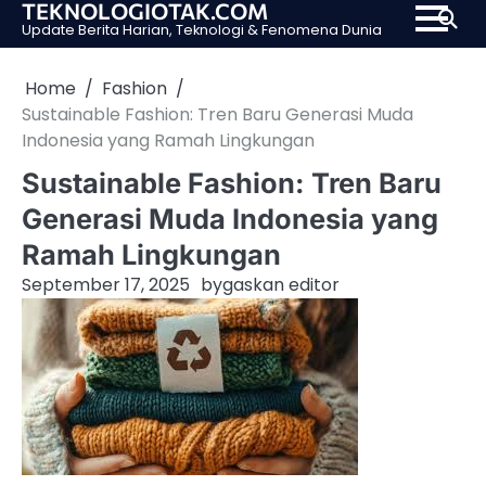
TEKNOLOGIOTAK.COM
Skip
Update Berita Harian, Teknologi & Fenomena Dunia
to
content
Home
Fashion
Sustainable Fashion: Tren Baru Generasi Muda
Indonesia yang Ramah Lingkungan
Sustainable Fashion: Tren Baru
Generasi Muda Indonesia yang
Ramah Lingkungan
September 17, 2025
by
gaskan editor