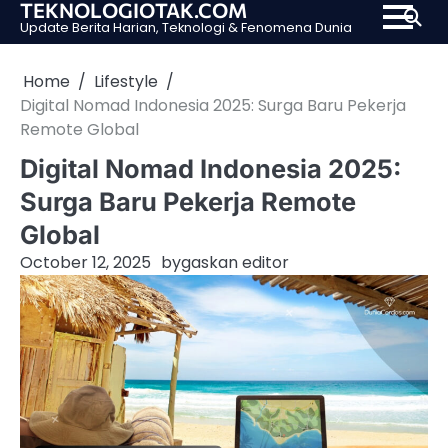
TEKNOLOGIOTAK.COM
Skip
Update Berita Harian, Teknologi & Fenomena Dunia
to
content
Home
Lifestyle
Digital Nomad Indonesia 2025: Surga Baru Pekerja
Remote Global
Digital Nomad Indonesia 2025:
Surga Baru Pekerja Remote
Global
October 12, 2025
by
gaskan editor