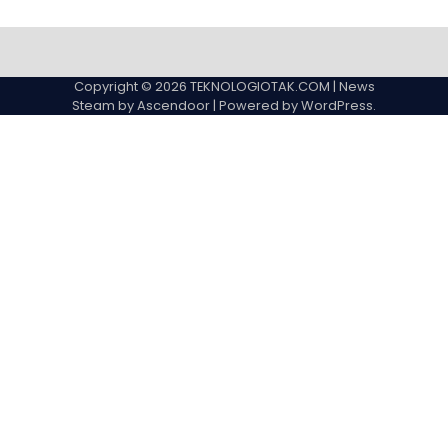
Copyright © 2026
TEKNOLOGIOTAK.COM
| News
Steam by
Ascendoor
| Powered by
WordPress
.