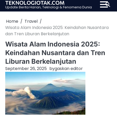
TEKNOLOGIOTAK.COM
Skip
Update Berita Harian, Teknologi & Fenomena Dunia
to
content
Home
Travel
Wisata Alam Indonesia 2025: Keindahan Nusantara
dan Tren Liburan Berkelanjutan
Wisata Alam Indonesia 2025:
Keindahan Nusantara dan Tren
Liburan Berkelanjutan
September 26, 2025
by
gaskan editor