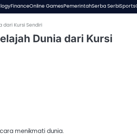
logy
Finance
Online Games
Pemerintah
Serba Serbi
Sports
 dari Kursi Sendiri
elajah Dunia dari Kursi
 cara menikmati dunia.