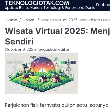
TEKNOLOGIOTAK.COM
Skip
Techno
Update Berita Harian, Teknologi & Fenomena Dunia
to
content
Home
Travel
Wisata Virtual 2025: Menjelajah Dunia
Wisata Virtual 2025: Menj
Sendiri
October 9, 2025
by
gaskan editor
Perjalanan fisik ternyata bukan satu-satunya